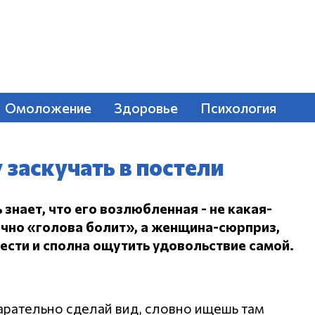
Омоложение
Здоровье
Психология
у заскучать в постели
 знает, что его возлюбленная - не какая-
ечно «голова болит», а женщина-сюрприз,
вести и сполна ощутить удовольствие самой.
тарательно сделай вид, словно ищешь там