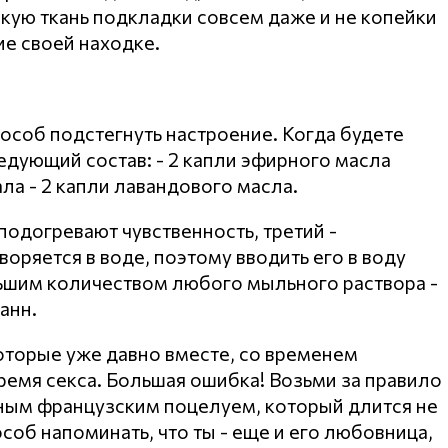
кую ткань подкладки совсем даже и не копейки
ие своей находке.
особ подстегнуть настроение. Когда будете
едующий состав: - 2 капли эфирного масла
ала - 2 капли лавандового масла.
подогревают чувственность, третий -
воряется в воде, поэтому вводить его в воду
ьшим количеством любого мыльного раствора -
анн.
оторые уже давно вместе, со временем
ремя секса. Большая ошибка! Возьми за правило
ным французским поцелуем, который длится не
соб напоминать, что ты - еще и его любовница,