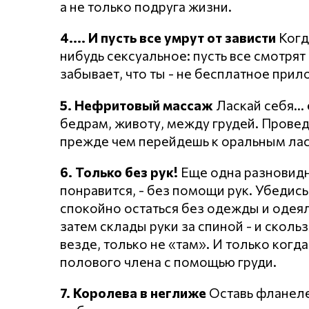
а не только подруга жизни.
4.... И пусть все умрут от зависти
Когд
нибудь сексуальное: пусть все смотрят н
забывает, что ты - не бесплатное прил
5. Нефритовый массаж
Ласкай себя...
бедрам, животу, между грудей. Провед
прежде чем перейдешь к оральным лас
6. Только без рук!
Еще одна разновидн
понравится, - без помощи рук. Убедись
спокойно остаться без одежды и одеяла
затем склады руки за спиной - и скольз
везде, только не «там». И только когд
полового члена с помощью груди.
7. Королева в неглиже
Оставь фланеле