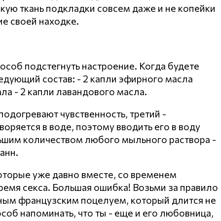
кую ткань подкладки совсем даже и не копейки
ие своей находке.
особ подстегнуть настроение. Когда будете
едующий состав: - 2 капли эфирного масла
ала - 2 капли лавандового масла.
подогревают чувственность, третий -
воряется в воде, поэтому вводить его в воду
ьшим количеством любого мыльного раствора -
анн.
оторые уже давно вместе, со временем
ремя секса. Большая ошибка! Возьми за правило
ным французским поцелуем, который длится не
соб напоминать, что ты - еще и его любовница,