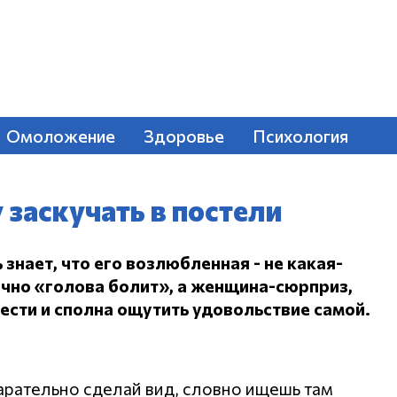
Омоложение
Здоровье
Психология
у заскучать в постели
 знает, что его возлюбленная - не какая-
ечно «голова болит», а женщина-сюрприз,
вести и сполна ощутить удовольствие самой.
тарательно сделай вид, словно ищешь там