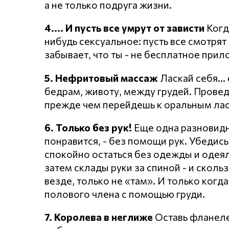
а не только подруга жизни.
4.... И пусть все умрут от зависти
Когд
нибудь сексуальное: пусть все смотрят н
забывает, что ты - не бесплатное прил
5. Нефритовый массаж
Ласкай себя...
бедрам, животу, между грудей. Провед
прежде чем перейдешь к оральным лас
6. Только без рук!
Еще одна разновидн
понравится, - без помощи рук. Убедись
спокойно остаться без одежды и одеяла
затем склады руки за спиной - и скольз
везде, только не «там». И только когд
полового члена с помощью груди.
7. Королева в неглиже
Оставь фланеле