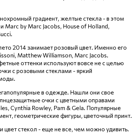
нохромный градиент, желтые стекла - в этом
Marc by Marc Jacobs, House of Holland,
ucci.
лето 2014 занимает розовый цвет. Именно его
oni, Matthew Williamson, Marc Jacobs.
етные оттенки используют вовсе не с целью
очки с розовыми стеклами - яркий
моды.
егапопулярные в одежде. Нашли они свое
олнцезащитные очки с цветными оправами
iles, Cynthia Rowley, Pam & Gela. Популярные
амент, геометрические фигуры, цветочный принт.
цвет стекол - еще не все, чем можно удивить.