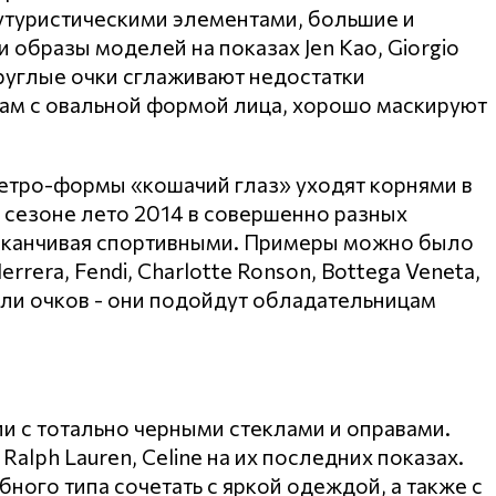
футуристическими элементами, большие и
 образы моделей на показах Jen Kao, Giorgio
круглые очки сглаживают недостатки
кам с овальной формой лица, хорошо маскируют
тро-формы «кошачий глаз» уходят корнями в
 сезоне лето 2014 в совершенно разных
 заканчивая спортивными. Примеры можно было
rrera, Fendi, Charlotte Ronson, Bottega Veneta,
дели очков - они подойдут обладательницам
и с тотально черными стеклами и оправами.
 Ralph Lauren, Celine на их последних показах.
ого типа сочетать с яркой одеждой, а также с