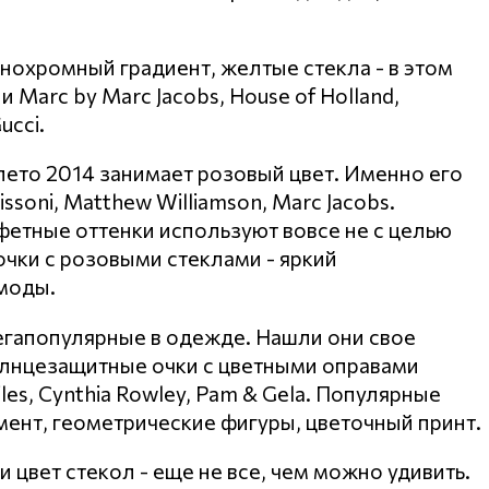
нохромный градиент, желтые стекла - в этом
Marc by Marc Jacobs, House of Holland,
ucci.
лето 2014 занимает розовый цвет. Именно его
oni, Matthew Williamson, Marc Jacobs.
етные оттенки используют вовсе не с целью
очки с розовыми стеклами - яркий
моды.
егапопулярные в одежде. Нашли они свое
олнцезащитные очки с цветными оправами
iles, Cynthia Rowley, Pam & Gela. Популярные
амент, геометрические фигуры, цветочный принт.
цвет стекол - еще не все, чем можно удивить.