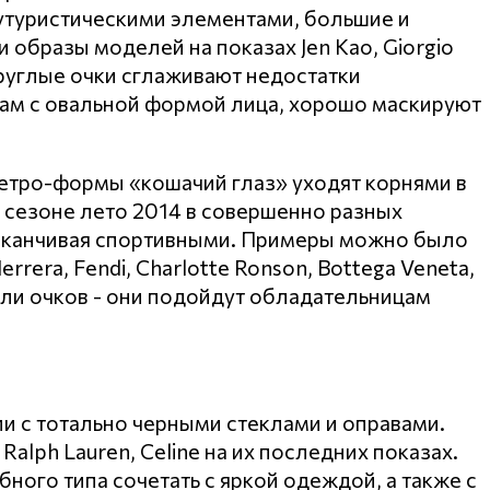
футуристическими элементами, большие и
 образы моделей на показах Jen Kao, Giorgio
круглые очки сглаживают недостатки
кам с овальной формой лица, хорошо маскируют
тро-формы «кошачий глаз» уходят корнями в
 сезоне лето 2014 в совершенно разных
 заканчивая спортивными. Примеры можно было
rrera, Fendi, Charlotte Ronson, Bottega Veneta,
дели очков - они подойдут обладательницам
и с тотально черными стеклами и оправами.
 Ralph Lauren, Celine на их последних показах.
ого типа сочетать с яркой одеждой, а также с