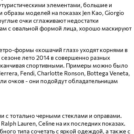
футуристическими элементами, большие и
 образы моделей на показах Jen Kao, Giorgio
круглые очки сглаживают недостатки
кам с овальной формой лица, хорошо маскируют
тро-формы «кошачий глаз» уходят корнями в
 сезоне лето 2014 в совершенно разных
 заканчивая спортивными. Примеры можно было
rrera, Fendi, Charlotte Ronson, Bottega Veneta,
дели очков - они подойдут обладательницам
и с тотально черными стеклами и оправами.
 Ralph Lauren, Celine на их последних показах.
ого типа сочетать с яркой одеждой, а также с