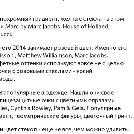
нохромный градиент, желтые стекла - в этом
Marc by Marc Jacobs, House of Holland,
ucci.
лето 2014 занимает розовый цвет. Именно его
oni, Matthew Williamson, Marc Jacobs.
етные оттенки используют вовсе не с целью
очки с розовыми стеклами - яркий
моды.
егапопулярные в одежде. Нашли они свое
олнцезащитные очки с цветными оправами
iles, Cynthia Rowley, Pam & Gela. Популярные
амент, геометрические фигуры, цветочный принт.
цвет стекол - еще не все, чем можно удивить.