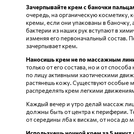
Зачерпывайте крем с баночки пальца
очередь, на органическую косметику, к
кремы, если они упакованы в баночку, а
бактерии из наших рук вступают в хим
изменяя его первоначальный состав. П
зачерпывает крем.
Наносишь крем не по массажным лин
только от его состава, но и от способ
по лицу активными хаотическими движе
растянешь кожу. Существуют особые 
распределять крем легкими движениям
Каждый вечер и утро делай массаж лиц
должны быть от центра к периферии. Т
от середины лба к вискам, от носа до 
Используешь ночной крем за 5 минут 