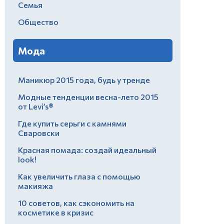
Семья
Общество
Мода
Маникюр 2015 года, будь у тренде
Модные тенденции весна-лето 2015
от Levi’s®
Где купить серьги с камнями
Сваровски
Красная помада: создай идеальный
look!
Как увеличить глаза с помощью
макияжа
10 советов, как сэкономить на
косметике в кризис