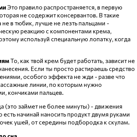
ми
Это правило распространяется, в первую
оторая не содержит консервантов. В такие
 не в тюбик, лучше не лезть пальцами -
ическую реакцию с компонентами крема,
оэтому используй специальную лопатку, когда
иям
То, как твой крем будет работать, зависит не
а нанесения. Если ты просто растираешь средство
ниями, особого эффекта не жди - разве что
массажные линии, по которым нужно
и, кончиками пальцев.
а (это займет не более минуты) - движения
о есть начинай наносить продукт двумя руками
мочек ушей, от середины подбородка к скулам.
до сна