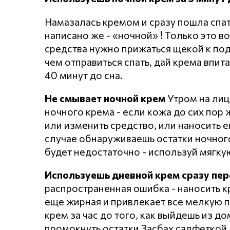
Намазалась кремом и сразу пошла спать
написано же - «ночной» ! Только это в
средства нужно прижаться щекой к под
чем отправиться спать, дай крема впит
40 минут до сна.
Не смывает ночной крем
Утром на лиц
ночного крема - если кожа до сих пор ж
или изменить средство, или наносить 
случае обнаруживаешь остатки ночного
будет недостаточно - используй мягкую
Используешь дневной крем сразу пер
распространенная ошибка - наносить к
еще жирная и привлекает все мелкую 
крем за час до того, как выйдешь из д
промокнуть остатки Засбах салфеткой,