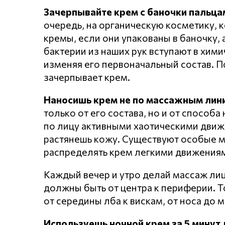
Зачерпывайте крем с баночки пальца
очередь, на органическую косметику, к
кремы, если они упакованы в баночку, а
бактерии из наших рук вступают в хим
изменяя его первоначальный состав. П
зачерпывает крем.
Наносишь крем не по массажным лин
только от его состава, но и от способ
по лицу активными хаотическими движе
растянешь кожу. Существуют особые 
распределять крем легкими движениям
Каждый вечер и утро делай массаж лиц
должны быть от центра к периферии. Т
от середины лба к вискам, от носа до 
Используешь ночной крем за 5 минут 