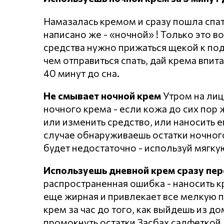
Намазалась кремом и сразу пошла спать
написано же - «ночной» ! Только это в
средства нужно прижаться щекой к под
чем отправиться спать, дай крема впит
40 минут до сна.
Не смывает ночной крем
Утром на лиц
ночного крема - если кожа до сих пор ж
или изменить средство, или наносить 
случае обнаруживаешь остатки ночного
будет недостаточно - используй мягкую
Используешь дневной крем сразу пер
распространенная ошибка - наносить к
еще жирная и привлекает все мелкую 
крем за час до того, как выйдешь из д
промокнуть остатки Засбах салфеткой,