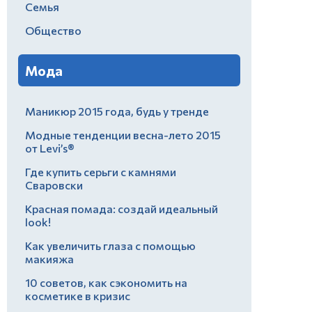
Семья
Общество
Мода
Маникюр 2015 года, будь у тренде
Модные тенденции весна-лето 2015
от Levi’s®
Где купить серьги с камнями
Сваровски
Красная помада: создай идеальный
look!
Как увеличить глаза с помощью
макияжа
10 советов, как сэкономить на
косметике в кризис