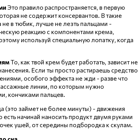
ми
Это правило распространяется, в первую
оторая не содержит консервантов. В такие
 не в тюбик, лучше не лезть пальцами -
ическую реакцию с компонентами крема,
оэтому используй специальную лопатку, когда
иям
То, как твой крем будет работать, зависит не
а нанесения. Если ты просто растираешь средство
ниями, особого эффекта не жди - разве что
массажные линии, по которым нужно
и, кончиками пальцев.
а (это займет не более минуты) - движения
о есть начинай наносить продукт двумя руками
мочек ушей, от середины подбородка к скулам.
до сна