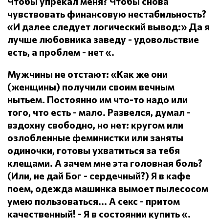
Чтобы упрекал меня?
Чтобы снова
чувствовать финансовую нестабильность?
«И далее следует логический вывод:» Да я
лучше любовника заведу - удовольствие
есть, а проблем - нет «.
Мужчины не отстают: «Как же они
(женщины) получили своим вечным
нытьем.
Постоянно им что-то надо или
того, что есть - мало.
Развелся, думал -
вздохну свободно, но нет: кругом или
озлобленные феминистки или заняты
одиночки, готовы ухватиться за тебя
клещами.
А зачем мне эта головная боль?
(Или, не дай Бог - сердечный?) Я в кафе
поем, одежда машинка вымоет пылесосом
умею пользоваться... А секс - притом
качественный!
- Я в состоянии купить «.