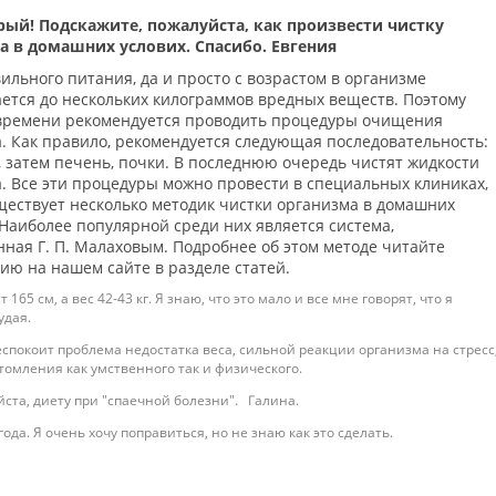
рый! Подскажите, пожалуйста, как произвести чистку
а в домашних услових. Спасибо. Евгения
ильного питания, да и просто с возрастом в организме
ется до нескольких килограммов вредных веществ. Поэтому
времени рекомендуется проводить процедуры очищения
. Как правило, рекомендуется следующая последовательность:
 затем печень, почки. В последнюю очередь чистят жидкости
. Все эти процедуры можно провести в специальных клиниках,
ществует несколько методик чистки организма в домашних
 Наиболее популярной среди них является система,
ная Г. П. Малаховым. Подробнее об этом методе читайте
ю на нашем сайте в разделе статей.
 165 см, а вес 42-43 кг. Я знаю, что это мало и все мне говорят, что я
удая.
спокоит проблема недостатка веса, сильной реакции организма на стресс
томления как умственного так и физического.
ста, диету при "спаечной болезни". Галина.
года. Я очень хочу поправиться, но не знаю как это сделать.