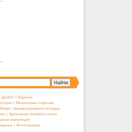
|
Диабет
|
Варикоз
осауна
|
Механизмы старения
 Shape
|
Бандажирование желудка
лос
|
Удлинение полового члена
ерная коагуляция
ерапия
|
Фитотерапия