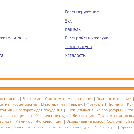
Головокружение
Зуд
Кашель
ажительность
Расстройство желудка
Температура
та
Усталость
ая помощь
|
Бесплодие
|
Симптомы
|
Аллергология
|
Половые инфекции
ратная косметология
|
Мезотерапия
|
Термаж
|
Фраксель
|
Пилинги
|
Кри
итания
|
Препараты для похудения
|
Антицеллюлитные процедуры
|
Ultra
ца
|
Коррекция век
|
Увеличение груди
|
Липосакция
|
Трансплантация во
а лица
|
Маникюр
|
Фотоэпиляция
|
Окрашивание волос
|
Солярий
|
Лаз
рапия
|
Бальнеотерапия
|
Термические процедуры
|
SPA-капсула
|
Аромат