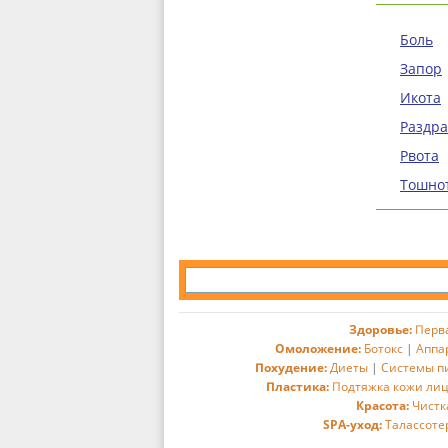
Боль
Запор
Икота
Раздр
Рвота
Тошно
Здоровье:
Перв
Омоложение:
Ботокс
|
Аппа
Похудение:
Диеты
|
Системы п
Пластика:
Подтяжка кожи ли
Красота:
Чистк
SPA-уход:
Талассоте