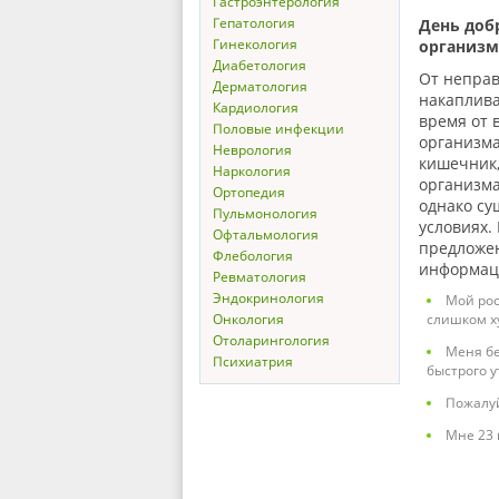
Гастроэнтерология
Гепатология
День доб
Гинекология
организм
Диабетология
От неправ
Дерматология
накаплива
Кардиология
время от 
Половые инфекции
организма
Неврология
кишечник,
Наркология
организма
Ортопедия
однако су
Пульмонология
условиях.
Офтальмология
предложен
Флебология
информаци
Ревматология
Эндокринология
Мой рост
Онкология
слишком х
Отоларингология
Меня бе
Психиатрия
быстрого у
Пожалуй
Мне 23 