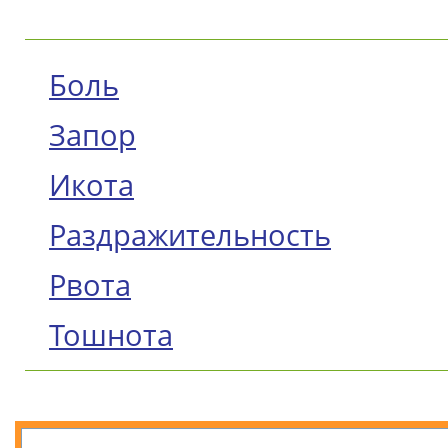
Боль
Запор
Икота
Раздражительность
Рвота
Тошнота