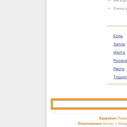
Как в д
Очень х
Боль
Запор
Икота
Раздр
Рвота
Тошно
Здоровье:
Перв
Омоложение:
Ботокс
|
Аппа