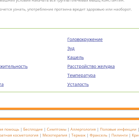
омашних условия накачать все группы плечевых мышц Константин.
очется узнать, употребление протэина вредит здоровью или наоборот.
Головокружение
Зуд
Кашель
ажительность
Расстройство желудка
Температура
та
Усталость
ая помощь
|
Бесплодие
|
Симптомы
|
Аллергология
|
Половые инфекции
ратная косметология
|
Мезотерапия
|
Термаж
|
Фраксель
|
Пилинги
|
Кри