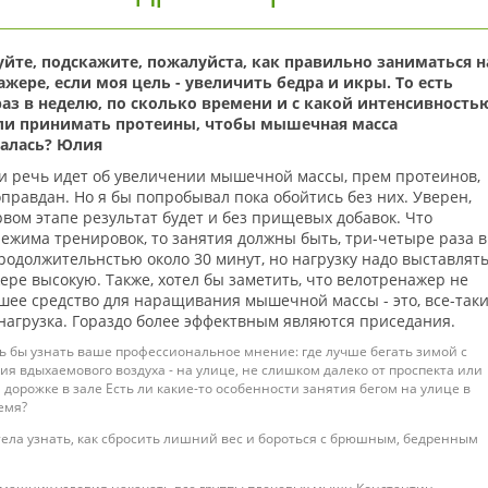
уйте, подскажите, пожалуйста, как правильно заниматься н
жере, если моя цель - увеличить бедра и икры. То есть
аз в неделю, по сколько времени и с какой интенсивностью
ли принимать протеины, чтобы мышечная масса
алась? Юлия
и речь идет об увеличении мышечной массы, прем протеинов,
оправдан. Но я бы попробывал пока обойтись без них. Уверен,
рвом этапе результат будет и без прищевых добавок. Что
режима тренировок, то занятия должны быть, три-четыре раза в
родолжительнстью около 30 минут, но нагрузку надо выставлят
ере высокую. Также, хотел бы заметить, что велотренажер не
шее средство для наращивания мышечной массы - это, все-так
нагрузка. Гораздо более эффектвным являются приседания.
ь бы узнать ваше профессиональное мнение: где лучше бегать зимой с
ия вдыхаемового воздуха - на улице, не слишком далеко от проспекта или
 дорожке в зале Есть ли какие-то особенности занятия бегом на улице в
емя?
тела узнать, как сбросить лишний вес и бороться с брюшным, бедренным