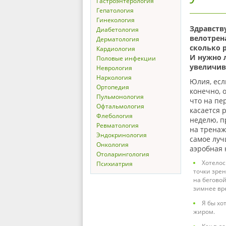
Гастроэнтерология
Гепатология
Гинекология
Здравств
Диабетология
велотрена
Дерматология
сколько р
Кардиология
И нужно 
Половые инфекции
увеличив
Неврология
Наркология
Юлия, есл
Ортопедия
конечно, 
Пульмонология
что на пе
Офтальмология
касается 
Флебология
неделю, п
Ревматология
на тренаж
Эндокринология
самое луч
Онкология
аэробная 
Отоларингология
Хотелос
Психиатрия
точки зрен
на беговой
зимнее вр
Я бы хо
жиром.